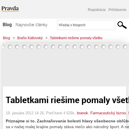
Registrácia
Prihlásenie
Blog
Najnovšie články
Najčítanejšie články
Blog
>
Braňo Kátlovský
>
Tabletkami riešime pomaly všetko
Najkomentovanejšie články
Zoznam blogov
Komerčné blogy
Tabletkami riešime pomaly vše
19. januára 2012 14:26
, Prečítané 4 629x,
branok
,
Farmaceutický biznis
,
Priznajme si to. Zachraňovanie bolesti hlavy všeobecne obľúb
sa v našej malej krajine pomaly stáva niečo ako národný šport. A nej