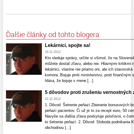
Ďalšie články od tohto blogera
Lekárnici, spojte sa!
29.11.2012
Kto sleduje správy, určite si všimol, že na Slovensk
môžete dostať zľavu, alebo nie. Hlavnými kritikmi
lekárnici, vlastne nie priamo oni, ale ich stavovsk
komora. Bojuje proti ministerstvu, proti finančným 
hlása, že bojuje v mene [...]
5 dôvodov proti zrušeniu vernostných z
22.11.2012
1. Dôvod: Šetrenie peňazí Zbieranie bonusových b
peňazí pacientov. Či už je to za recept euro, 50 cen
Navyše sa ďalšia zľava poskytuje poisťovni, o čom 
to šetrenie peňazí. 2. Dôvod: Sloboda podnikania K
obchodnou [...]