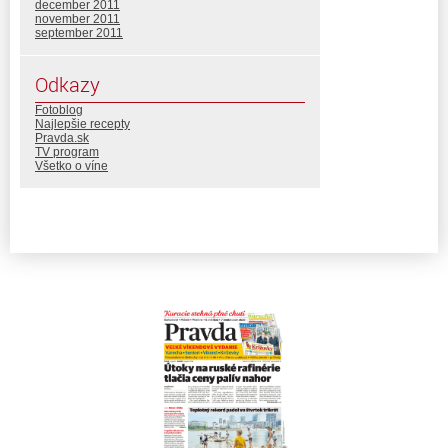
december 2011
november 2011
september 2011
Odkazy
Fotoblog
Najlepšie recepty
Pravda.sk
TV program
Všetko o víne