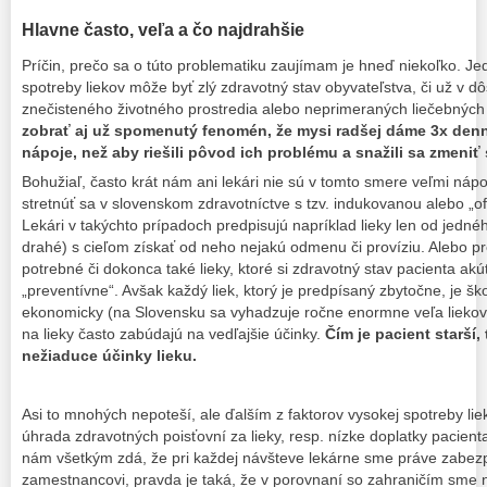
Hlavne často, veľa a čo najdrahšie
Príčin, prečo sa o túto problematiku zaujímam je hneď niekoľko. J
spotreby liekov môže byť zlý zdravotný stav obyvateľstva, či už v dô
znečisteného životného prostredia alebo neprimeraných liečebnýc
zobrať aj už spomenutý fenomén, že mysi radšej dáme 3x denn
nápoje, než aby riešili pôvod ich problému a snažili sa zmeniť 
Bohužiaľ, často krát nám ani lekári nie sú v tomto smere veľmi náp
stretnúť sa v slovenskom zdravotníctve s tzv. indukovanou alebo „off
Lekári v takýchto prípadoch predpisujú napríklad lieky len od jedn
drahé) s cieľom získať od neho nejakú odmenu či províziu. Alebo pre
potrebné či dokonca také lieky, ktoré si zdravotný stav pacienta akú
„preventívne“. Avšak každý liek, ktorý je predpísaný zbytočne, je šk
ekonomicky (na Slovensku sa vyhadzuje ročne enormne veľa liekov).
na lieky často zabúdajú na vedľajšie účinky.
Čím je pacient starší, 
nežiaduce účinky lieku.
Asi to mnohých nepoteší, ale ďalším z faktorov vysokej spotreby li
úhrada zdravotných poisťovní za lieky, resp. nízke doplatky pacient
nám všetkým zdá, že pri každej návšteve lekárne sme práve zabezp
zamestnancovi, pravda je taká, že v porovnaní so zahraničím sme n