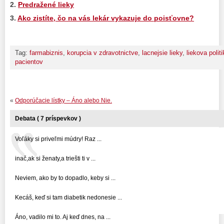
2.
Predražené lieky
3.
Ako zistíte, čo na vás lekár vykazuje do poisťovne?
Tag:
farmabiznis
,
korupcia v zdravotnictve
,
lacnejsie lieky
,
liekova polit
pacientov
«
Odporúčacie lístky – Áno alebo Nie.
Debata ( 7 príspevkov )
Voľáky si priveľmi múdry! Raz ...
inač,ak si ženaty,a triešti ti v ...
Neviem, ako by to dopadlo, keby si ...
Kecáš, keď si tam diabetik nedonesie ...
Áno, vadilo mi to. Aj keď dnes, na ...