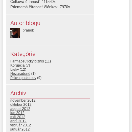
Celková čítanosť: 111580x
Priemerná čítanosť článkov: 7970x
Autor blogu
branok
Kategórie
Farmaceutický biznis
(11)
Korupcia
(7)
Lieky
(12)
Nezaradené
(1)
Práva pacientov
(9)
Archív
november 2012
október 2012
august 2012
jún 2012
máj 2012
apríl 2012
február 2012
január 2012