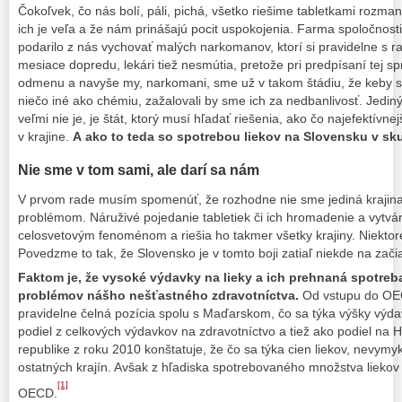
Čokoľvek, čo nás bolí, páli, pichá, všetko riešime tabletkami rozmani
ich je veľa a že nám prinášajú pocit uspokojenia. Farma spoločnosti 
podarilo z nás vychovať malých narkomanov, ktorí si pravidelne s r
mesiace dopredu, lekári tiež nesmútia, pretože pri predpísaní tej sp
odmenu a navyše my, narkomani, sme už v takom štádiu, že keby sa
niečo iné ako chémiu, zažalovali by sme ich za nedbanlivosť. Jediný,
veľmi nie je, je štát, ktorý musí hľadať riešenia, ako čo najefektívne
v krajine.
A ako to teda so spotrebou liekov na Slovensku v sk
Nie sme v tom sami, ale darí sa nám
V prvom rade musím spomenúť, že rozhodne nie sme jediná krajina,
problémom. Náruživé pojedanie tabletiek či ich hromadenie a vytvá
celosvetovým fenoménom a riešia ho takmer všetky krajiny. Niektor
Povedzme to tak, že Slovensko je v tomto boji zatiaľ niekde na zači
Faktom je, že vysoké výdavky na lieky a ich prehnaná spotre
problémov nášho nešťastného zdravotníctva.
Od vstupu do OEC
pravidelne čelná pozícia spolu s Maďarskom, čo sa týka výšky výda
podiel z celkových výdavkov na zdravotníctvo a tiež ako podiel n
republike z roku 2010 konštatuje, že čo sa týka cien liekov, nevymy
ostatných krajín. Avšak z hľadiska spotrebovaného množstva lieko
[1]
OECD.