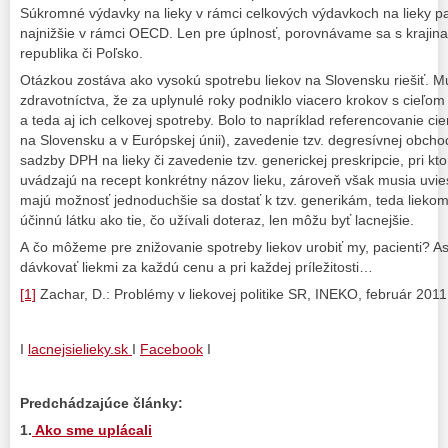
Súkromné výdavky na lieky v rámci celkových výdavkoch na lieky p
najnižšie v rámci OECD. Len pre úplnosť, porovnávame sa s kraji
republika či Poľsko.
Otázkou zostáva ako vysokú spotrebu liekov na Slovensku riešiť. M
zdravotníctva, že za uplynulé roky podniklo viacero krokov s cieľom 
a teda aj ich celkovej spotreby. Bolo to napríklad referencovanie cie
na Slovensku a v Európskej únii), zavedenie tzv. degresívnej obchod
sadzby DPH na lieky či zavedenie tzv. generickej preskripcie, pri ktor
uvádzajú na recept konkrétny názov lieku, zároveň však musia uviesť
majú možnosť jednoduchšie sa dostať k tzv. generikám, teda liekom
účinnú látku ako tie, čo užívali doteraz, len môžu byť lacnejšie.
A čo môžeme pre znižovanie spotreby liekov urobiť my, pacienti? Asi
dávkovať liekmi za každú cenu a pri každej príležitosti…
[1]
Zachar, D.: Problémy v liekovej politike SR, INEKO, február 2011
I
lacnejsielieky.sk
I
Facebook
I
Predchádzajúce články:
1.
Ako sme uplácali