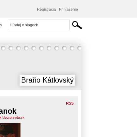
Registrácia
Prihlásenie
y
Braňo Kátlovský
RSS
anok
k.blog.pravda.sk