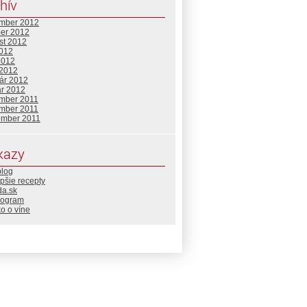
hív
mber 2012
ber 2012
st 2012
2012
2012
 2012
uár 2012
ár 2012
mber 2011
mber 2011
ember 2011
kazy
blog
pšie recepty
da.sk
rogram
o o víne