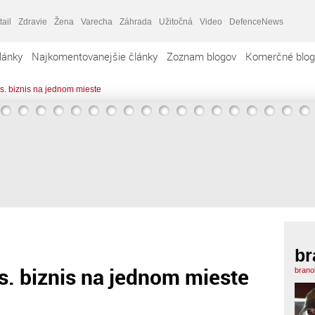
tail
Zdravie
Žena
Varecha
Záhrada
Užitočná
Video
DefenceNews
lánky
Najkomentovanejšie články
Zoznam blogov
Komerčné blog
s. biznis na jednom mieste
br
s. biznis na jednom mieste
brano