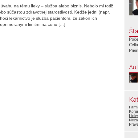
úvahu na tému lieky – služba alebo biznis. Nebolo mi totiž
ebo súčasťou zdravotnej starostlivosti. Keďže jedni (napr.
hoci lekárnictvo je služba pacientom, že zákon ich
 neprimeranými limitmi na cenu […]
Šta
Poče
Celk
Prie
Aut
Kat
Farma
Koru
Lieky
Neza
Práv