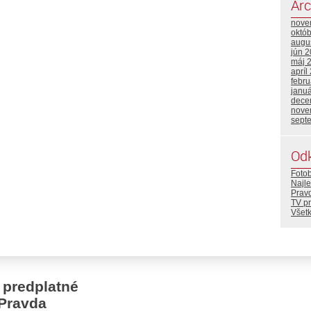
Arc
nove
októ
augu
jún 
máj 
apríl
febr
janu
dece
nove
sept
Od
Foto
Najle
Prav
TV p
Všetk
 predplatné
Pravda