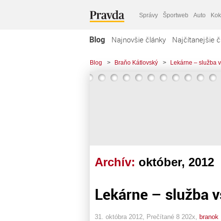
Správy
Športweb
Auto
Kok
Blog
Najnovšie články
Najčítanejšie č
Blog
>
Braňo Kátlovský
>
Lekárne – služba v
Archív:
október, 2012
Lekárne – služba v
31. októbra 2012, Prečítané 8 202x,
branok