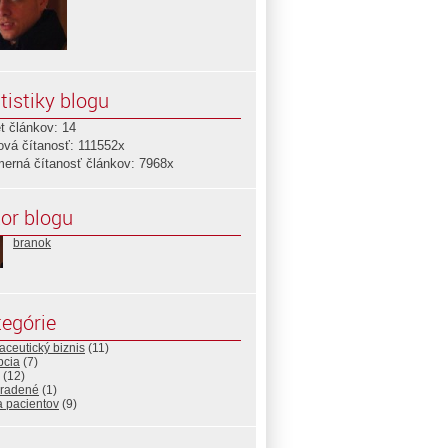
tistiky blogu
t článkov: 14
ová čítanosť: 111552x
merná čítanosť článkov: 7968x
or blogu
branok
egórie
ceutický biznis
(11)
pcia
(7)
(12)
radené
(1)
a pacientov
(9)